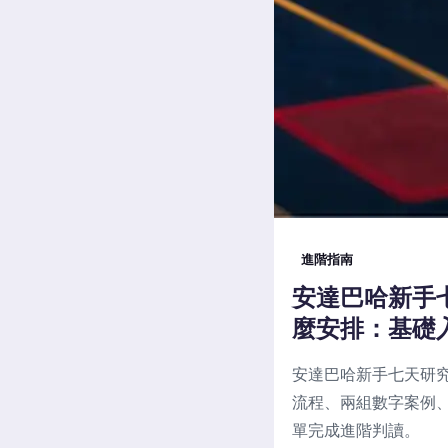
進階指南
安達巴哈新手
麼安排：基礎
安達巴哈新手七天研
流程、兩組數字案例、
單完成進階判讀。