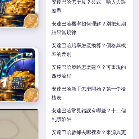
安達巴哈怎麼算？公式、輸入與誤
差帶
安達巴哈機率如何理解？別把短期
結果當規律
安達巴哈賠率怎麼換算？價格與機
率的差別
贊助
安達巴哈策略怎麼建立？可重現的
四步流程
安達巴哈新手怎麼開始？第一份檢
核表
安達巴哈常見錯誤有哪些？十二個
判讀陷阱
安達巴哈數據去哪裡看？來源與更