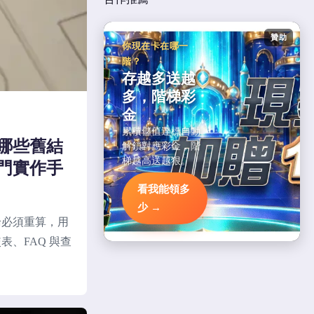
贊助
你現在卡在哪一
階？
存越多送越
多，階梯彩
金
累積儲值達標自動
哪些舊結
解鎖對應彩金，階
梯越高送越狠。
門實作手
看我能領多
少 →
論必須重算，用
、FAQ 與查