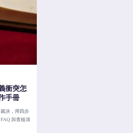
義衝突怎
作手冊
麼裁決，用四步
AQ 與查核清