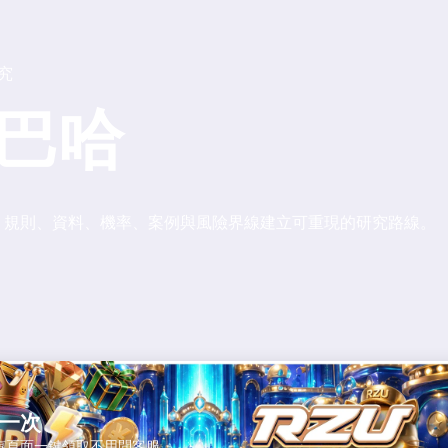
研究
巴哈
、規則、資料、機率、案例與風險界線建立可重現的研究路線。
的
一次
惠頁面一鍵領取不用問客服。