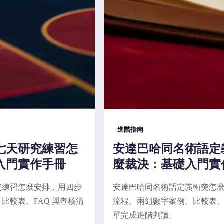
進階指南
七天研究練習怎
安達巴哈同名術語定
入門實作手冊
麼裁決：基礎入門實
究練習怎麼安排，用四步
安達巴哈同名術語定義衝突怎
比較表、FAQ 與查核清
流程、兩組數字案例、比較表、F
單完成進階判讀。