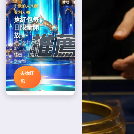
贊助
手慢的人只能
看別人領
搶紅包每
日限量開
放
當日存款達標
即可到首頁搶
紅包，手速決
定金額。
去搶紅
包 →