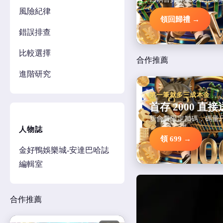
風險紀律
領回歸禮 →
錯誤排查
比較選擇
合作推薦
進階研究
第一筆就多三成本金
首存 2000 直接送
新會員限定加碼，碼量
人物誌
領 699 →
金好鴨娛樂城-安達巴哈誌
編輯室
合作推薦