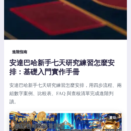
進階指南
安達巴哈新手七天研究練習怎麼安
排：基礎入門實作手冊
安達巴哈新手七天研究練習怎麼安排，用四步流程、兩
組數字案例、比較表、FAQ 與查核清單完成進階判
讀。
贊助
手慢的人只能看別人領
搶紅包每日限量開放