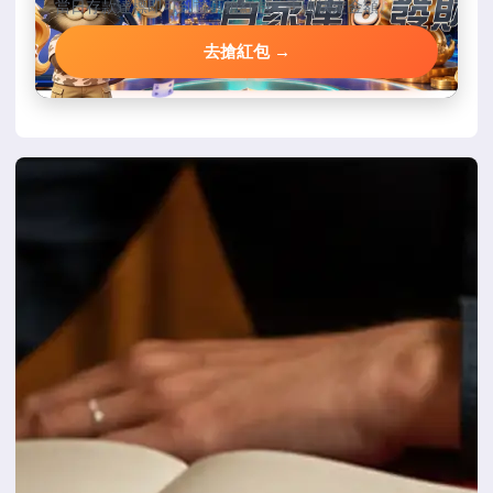
當日存款達標即可到首頁搶紅包，手速決定金額。
去搶紅包 →