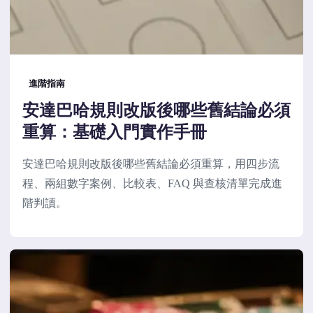
進階指南
安達巴哈規則改版後哪些舊結論必須
重算：基礎入門實作手冊
安達巴哈規則改版後哪些舊結論必須重算，用四步流
程、兩組數字案例、比較表、FAQ 與查核清單完成進
階判讀。