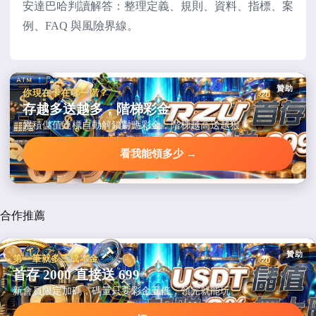
安達巴哈判讀解答：整理定義、規則、資料、指標、案
例、FAQ 與風險界線。
贊助
你現在卡在哪一階？
存越多送越多，階梯彩金
累積儲值達標自動解鎖對應彩金，階梯越高送越狠。
看我能領多少 →
合作推薦
贊助
第一筆就多三成本金
首存 2000 直接送 699
新會員限定加碼，碼量只要彩金五倍，領完就能玩。