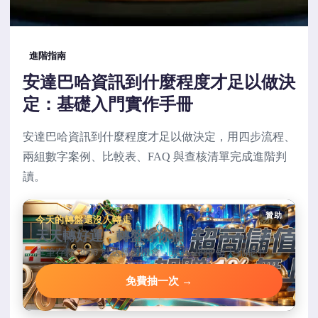
進階指南
安達巴哈資訊到什麼程度才足以做決
定：基礎入門實作手冊
安達巴哈資訊到什麼程度才足以做決定，用四步流程、
兩組數字案例、比較表、FAQ 與查核清單完成進階判
讀。
贊助
今天的轉盤還沒人轉走
天天轉好運，轉盤等你抽
單筆存款 3000 就送轉盤機會，最高 2888 每天都能中。
免費抽一次 →