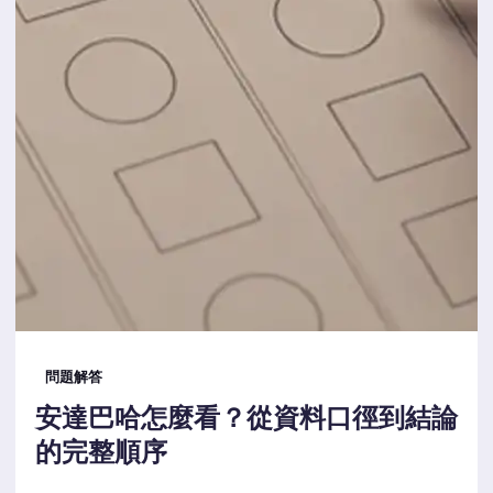
問題解答
安達巴哈怎麼看？從資料口徑到結論
的完整順序