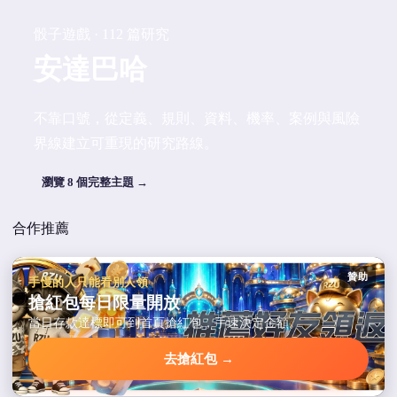
骰子遊戲 · 112 篇研究
安達巴哈
不靠口號，從定義、規則、資料、機率、案例與風險
界線建立可重現的研究路線。
瀏覽 8 個完整主題 →
合作推薦
贊助
手慢的人只能看別人領
搶紅包每日限量開放
當日存款達標即可到首頁搶紅包，手速決定金額。
去搶紅包 →