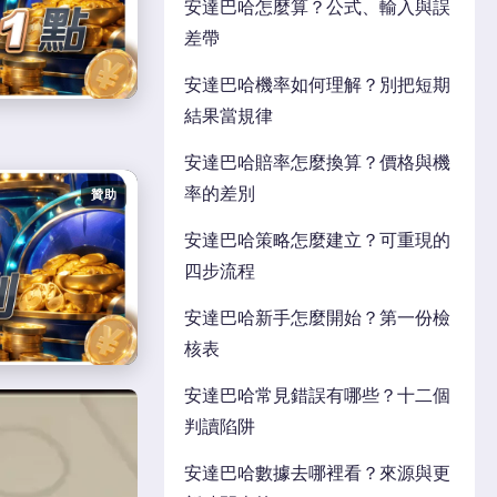
安達巴哈怎麼算？公式、輸入與誤
差帶
安達巴哈機率如何理解？別把短期
結果當規律
安達巴哈賠率怎麼換算？價格與機
率的差別
贊助
安達巴哈策略怎麼建立？可重現的
四步流程
安達巴哈新手怎麼開始？第一份檢
核表
安達巴哈常見錯誤有哪些？十二個
判讀陷阱
安達巴哈數據去哪裡看？來源與更