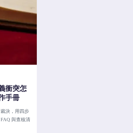
義衝突怎
作手冊
麼裁決，用四步
AQ 與查核清