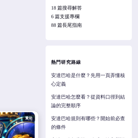
18 篇搜尋解答
6 篇支援專欄
88 篇長尾指南
熱門研究路線
安達巴哈是什麼？先用一頁弄懂核
心定義
安達巴哈怎麼看？從資料口徑到結
論的完整順序
安達巴哈規則有哪些？開始前必查
贊助
的條件