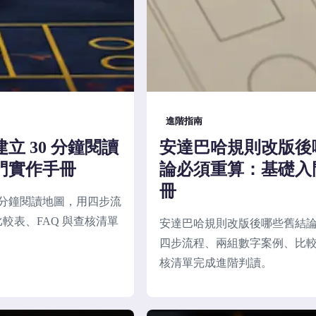
進階指南
立 30 分鐘閱讀
安達巴哈規則改版後
門實作手冊
論必須重算：基礎入
冊
0 分鐘閱讀地圖，用四步流
較表、FAQ 與查核清單
安達巴哈規則改版後哪些舊結
四步流程、兩組數字案例、比較表
核清單完成進階判讀。