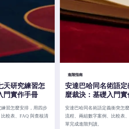
進階指南
七天研究練習怎
安達巴哈同名術語定
入門實作手冊
麼裁決：基礎入門實
究練習怎麼安排，用四步
安達巴哈同名術語定義衝突怎
比較表、FAQ 與查核清
流程、兩組數字案例、比較表、F
單完成進階判讀。