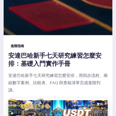
進階指南
安達巴哈新手七天研究練習怎麼安
排：基礎入門實作手冊
安達巴哈新手七天研究練習怎麼安排，用四步流程、兩
組數字案例、比較表、FAQ 與查核清單完成進階判
讀。
贊助
第一筆就多三成本金
首存 2000 直接送 699