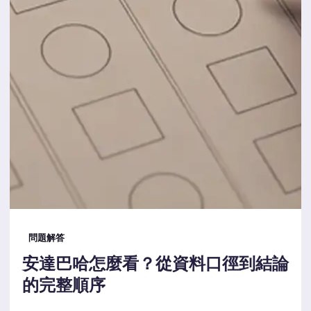
問題解答
安達巴哈怎麼看？從資料口徑到結論
的完整順序