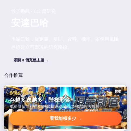
骰子遊戲 · 112 篇研究
安達巴哈
不靠口號，從定義、規則、資料、機率、案例與風險
界線建立可重現的研究路線。
瀏覽 8 個完整主題 →
合作推薦
贊助
你現在卡在哪一階？
存越多送越多，階梯彩金
累積儲值達標自動解鎖對應彩金，階梯越高送越狠。
看我能領多少 →