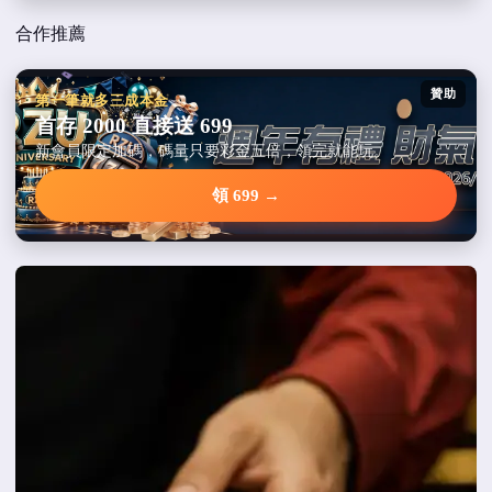
合作推薦
贊助
第一筆就多三成本金
首存 2000 直接送 699
新會員限定加碼，碼量只要彩金五倍，領完就能玩。
領 699 →