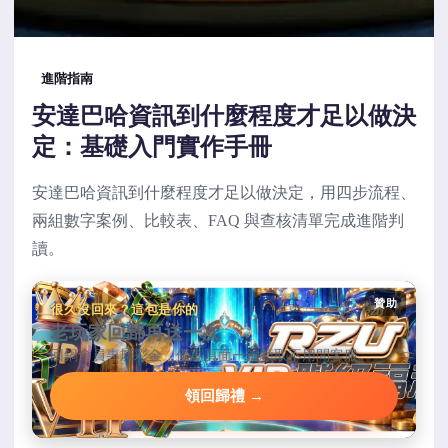
進階指南
安達巴哈資訊到什麼程度才足以做決
定：基礎入門實作手冊
安達巴哈資訊到什麼程度才足以做決定，用四步流程、
兩組數字案例、比較表、FAQ 與查核清單完成進階判
讀。
贊助
很久沒回來？這包是你的
老玩家回歸再送一次
回鍋會員專屬彩金，優惠頁面一鍵領取不用問客服。
領回歸禮 →