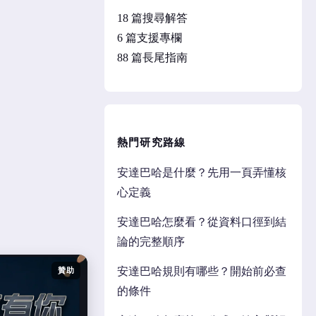
18 篇搜尋解答
6 篇支援專欄
88 篇長尾指南
熱門研究路線
安達巴哈是什麼？先用一頁弄懂核
心定義
安達巴哈怎麼看？從資料口徑到結
論的完整順序
安達巴哈規則有哪些？開始前必查
贊助
的條件