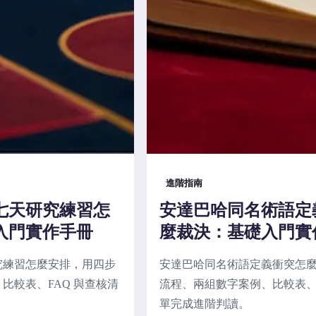
進階指南
七天研究練習怎
安達巴哈同名術語定
入門實作手冊
麼裁決：基礎入門實
究練習怎麼安排，用四步
安達巴哈同名術語定義衝突怎
比較表、FAQ 與查核清
流程、兩組數字案例、比較表、F
單完成進階判讀。