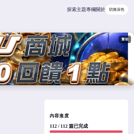
探索
主題
專欄
關於
切換深色
贊助
內容進度
112 / 112 篇已完成