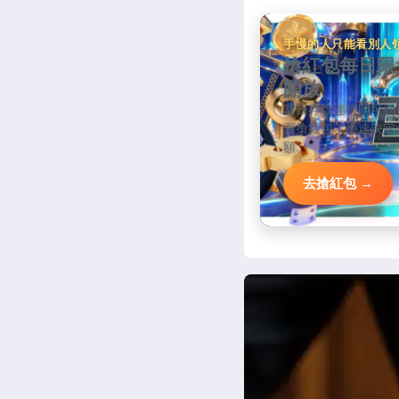
手慢的人只能看別人
搶紅包每日限
開放
當日存款達標即可到
頁搶紅包，手速決定
額。
去搶紅包 →