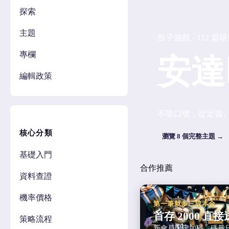
探索
主題
骰子遊戲 · 112 篇
專欄
安達
編輯政策
不靠口號，從定義
核心分類
瀏覽 8 個完整主題 →
基礎入門
合作推薦
資料查證
機率價格
第一筆就多三成本金
首存 2000 直接送
策略流程
新會員限定加碼，碼量