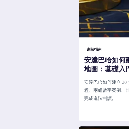
進階指南
安達巴哈如何建
地圖：基礎入
安達巴哈如何建立 3
程、兩組數字案例、比
完成進階判讀。