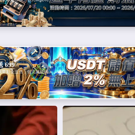
 699
只要彩金五倍，領完就能玩。