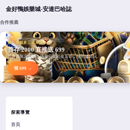
金好鴨娛樂城-安達巴哈誌
合作推薦
第一筆就多三成本金
首存 2000 直接送 699
新會員限定加碼，碼量只要彩金五倍，領完就能玩。
領 699 →
探索導覽
首頁