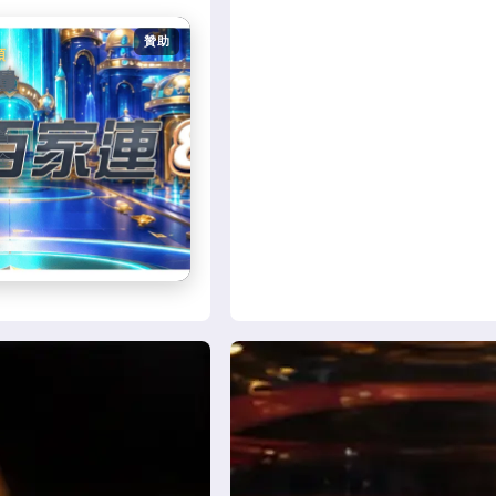
贊助
領
量
首
金