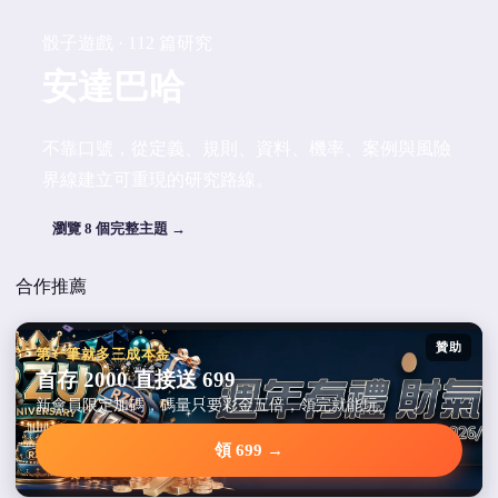
骰子遊戲 · 112 篇研究
安達巴哈
不靠口號，從定義、規則、資料、機率、案例與風險
界線建立可重現的研究路線。
瀏覽 8 個完整主題 →
合作推薦
贊助
第一筆就多三成本金
首存 2000 直接送 699
新會員限定加碼，碼量只要彩金五倍，領完就能玩。
領 699 →