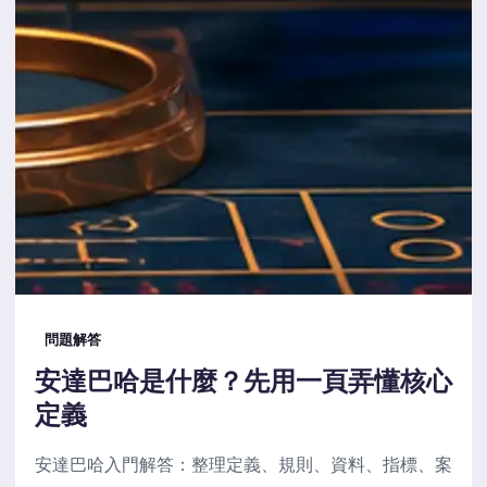
問題解答
安達巴哈是什麼？先用一頁弄懂核心
定義
安達巴哈入門解答：整理定義、規則、資料、指標、案