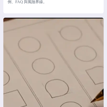
例、FAQ 與風險界線。