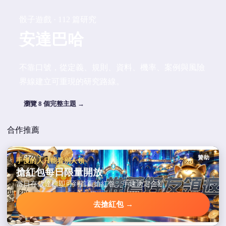
骰子遊戲 · 112 篇研究
安達巴哈
不靠口號，從定義、規則、資料、機率、案例與風險
界線建立可重現的研究路線。
瀏覽 8 個完整主題 →
合作推薦
贊助
手慢的人只能看別人領
搶紅包每日限量開放
當日存款達標即可到首頁搶紅包，手速決定金額。
去搶紅包 →