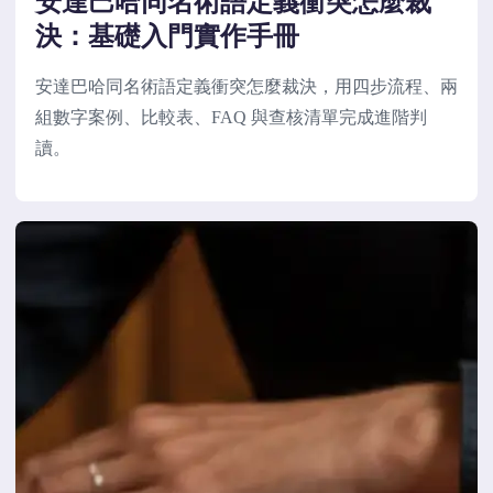
安達巴哈同名術語定義衝突怎麼裁
決：基礎入門實作手冊
安達巴哈同名術語定義衝突怎麼裁決，用四步流程、兩
組數字案例、比較表、FAQ 與查核清單完成進階判
讀。