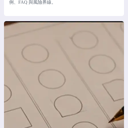
例、FAQ 與風險界線。