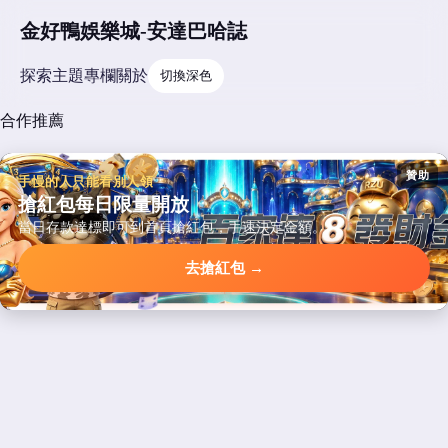
金好鴨娛樂城-安達巴哈誌
探索
主題
專欄
關於
切換深色
合作推薦
贊助
手慢的人只能看別人領
搶紅包每日限量開放
當日存款達標即可到首頁搶紅包，手速決定金額。
去搶紅包 →