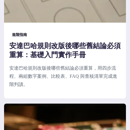
進階指南
安達巴哈規則改版後哪些舊結論必須
重算：基礎入門實作手冊
安達巴哈規則改版後哪些舊結論必須重算，用四步流
程、兩組數字案例、比較表、FAQ 與查核清單完成進
階判讀。