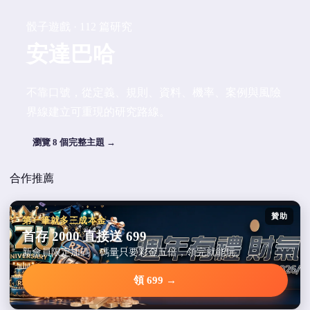
骰子遊戲 · 112 篇研究
安達巴哈
不靠口號，從定義、規則、資料、機率、案例與風險
界線建立可重現的研究路線。
瀏覽 8 個完整主題 →
合作推薦
贊助
第一筆就多三成本金
首存 2000 直接送 699
新會員限定加碼，碼量只要彩金五倍，領完就能玩。
領 699 →