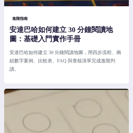
進階指南
安達巴哈如何建立 30 分鐘閱讀地
圖：基礎入門實作手冊
安達巴哈如何建立 30 分鐘閱讀地圖，用四步流程、兩
組數字案例、比較表、FAQ 與查核清單完成進階判
讀。