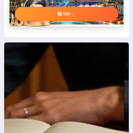
新會員限定加碼，碼量只要彩金五倍，領完就能玩。
領 699 →