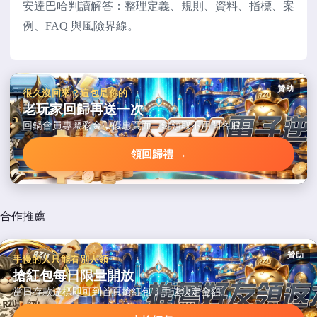
安達巴哈判讀解答：整理定義、規則、資料、指標、案
例、FAQ 與風險界線。
贊助
很久沒回來？這包是你的
老玩家回歸再送一次
回鍋會員專屬彩金，優惠頁面一鍵領取不用問客服。
領回歸禮 →
合作推薦
贊助
手慢的人只能看別人領
搶紅包每日限量開放
當日存款達標即可到首頁搶紅包，手速決定金額。