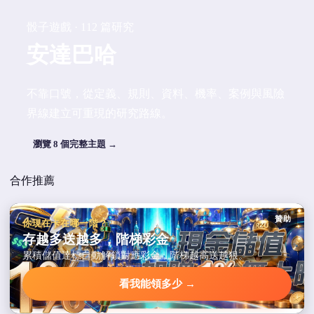
骰子遊戲 · 112 篇研究
安達巴哈
不靠口號，從定義、規則、資料、機率、案例與風險
界線建立可重現的研究路線。
瀏覽 8 個完整主題 →
合作推薦
贊助
你現在卡在哪一階？
存越多送越多，階梯彩金
累積儲值達標自動解鎖對應彩金，階梯越高送越狠。
看我能領多少 →