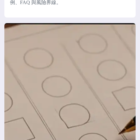
例、FAQ 與風險界線。