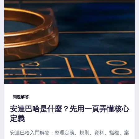
問題解答
安達巴哈是什麼？先用一頁弄懂核心
定義
安達巴哈入門解答：整理定義、規則、資料、指標、案