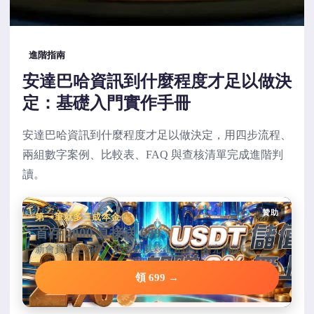
進階指南
安達巴哈資訊到什麼程度才足以做決
定：基礎入門實作手冊
安達巴哈資訊到什麼程度才足以做決定，用四步流程、
兩組數字案例、比較表、FAQ 與查核清單完成進階判
讀。
贊助
第一筆就多三成本金
首存 2000 直接送 699
新會員限定加碼，碼量只要彩金五倍，領完就能玩。
領 699 →