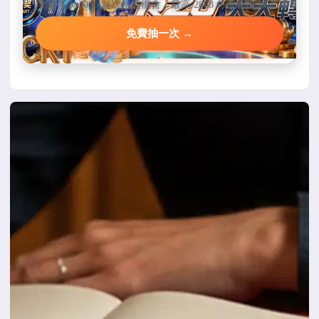
單筆存款 3000 就送轉盤機會，最高 2888 每天都能中。
免費抽一次 →