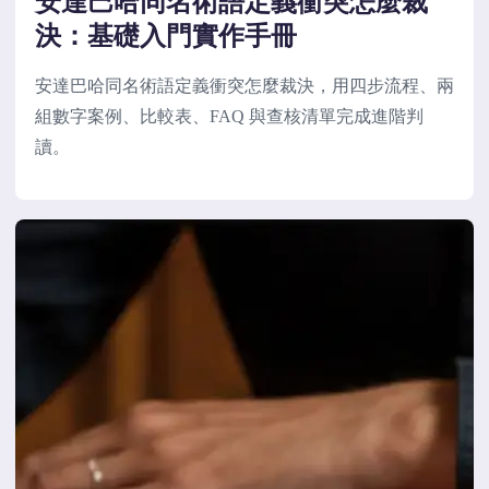
安達巴哈同名術語定義衝突怎麼裁
決：基礎入門實作手冊
安達巴哈同名術語定義衝突怎麼裁決，用四步流程、兩
組數字案例、比較表、FAQ 與查核清單完成進階判
讀。