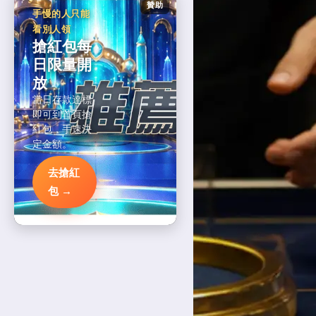
贊助
手慢的人只能
看別人領
搶紅包每
日限量開
放
當日存款達標
即可到首頁搶
紅包，手速決
定金額。
去搶紅
包 →