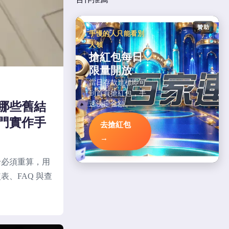
贊助
手慢的人只能看別
人領
搶紅包每日
限量開放
當日存款達標即可
到首頁搶紅包，手
速決定金額。
哪些舊結
門實作手
去搶紅包
→
論必須重算，用
、FAQ 與查