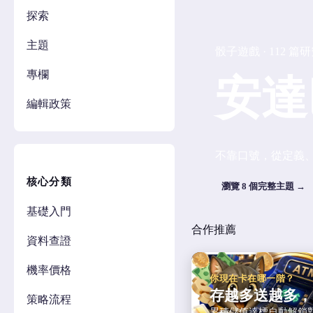
探索
主題
骰子遊戲 · 112 篇
專欄
安達
編輯政策
不靠口號，從定義
核心分類
瀏覽 8 個完整主題 →
基礎入門
合作推薦
資料查證
機率價格
你現在卡在哪一階？
存越多送越多，
策略流程
累積儲值達標自動解鎖