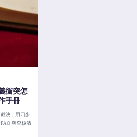
義衝突怎
作手冊
麼裁決，用四步
AQ 與查核清