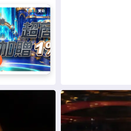
贊助
走
轉
轉盤
天都