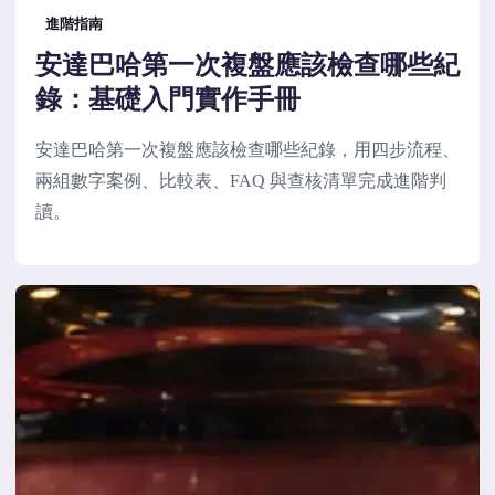
進階指南
安達巴哈第一次複盤應該檢查哪些紀
錄：基礎入門實作手冊
安達巴哈第一次複盤應該檢查哪些紀錄，用四步流程、
兩組數字案例、比較表、FAQ 與查核清單完成進階判
讀。