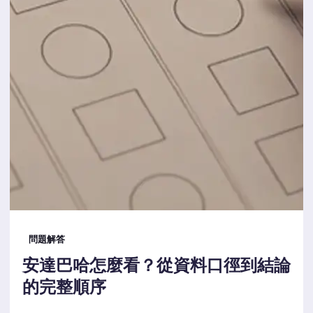
問題解答
安達巴哈怎麼看？從資料口徑到結論
的完整順序