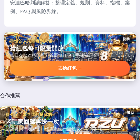
安達巴哈判讀解答：整理定義、規則、資料、指標、案
例、FAQ 與風險界線。
贊助
手慢的人只能看別人領
搶紅包每日限量開放
當日存款達標即可到首頁搶紅包，手速決定金額。
去搶紅包 →
合作推薦
贊助
很久沒回來？這包是你的
老玩家回歸再送一次
回鍋會員專屬彩金，優惠頁面一鍵領取不用問客服。