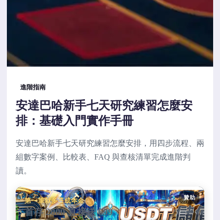
進階指南
安達巴哈新手七天研究練習怎麼安
排：基礎入門實作手冊
安達巴哈新手七天研究練習怎麼安排，用四步流程、兩
組數字案例、比較表、FAQ 與查核清單完成進階判
讀。
贊助
第一筆就多三成本金
首存 2000 直接送 699