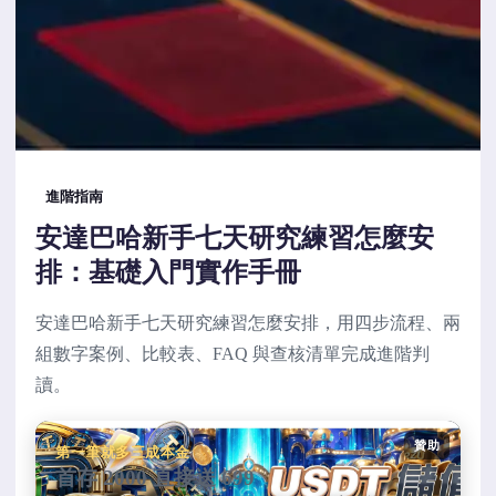
進階指南
安達巴哈新手七天研究練習怎麼安
排：基礎入門實作手冊
安達巴哈新手七天研究練習怎麼安排，用四步流程、兩
組數字案例、比較表、FAQ 與查核清單完成進階判
讀。
贊助
第一筆就多三成本金
首存 2000 直接送 699