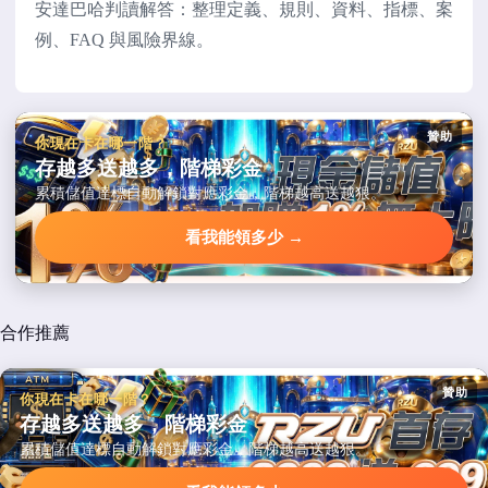
安達巴哈判讀解答：整理定義、規則、資料、指標、案
例、FAQ 與風險界線。
贊助
你現在卡在哪一階？
存越多送越多，階梯彩金
累積儲值達標自動解鎖對應彩金，階梯越高送越狠。
看我能領多少 →
合作推薦
贊助
你現在卡在哪一階？
存越多送越多，階梯彩金
累積儲值達標自動解鎖對應彩金，階梯越高送越狠。