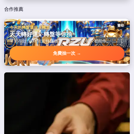
合作推薦
贊助
今天的轉盤還沒人轉走
天天轉好運，轉盤等你抽
單筆存款 3000 就送轉盤機會，最高 2888 每天都能中。
免費抽一次 →