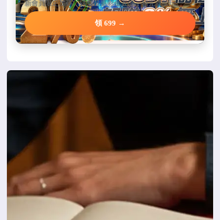
新會員限定加碼，碼量只要彩金五倍，領完就能玩。
領 699 →