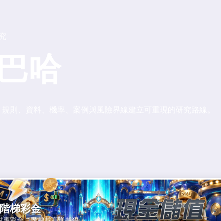
研究
巴哈
、規則、資料、機率、案例與風險界線建立可重現的研究路線。
階梯彩金
對應彩金，階梯越高送越狠。