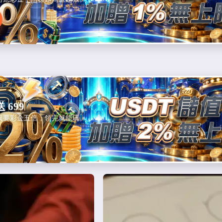
 699
只要彩金五倍，領完就能玩。