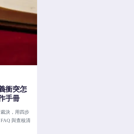
義衝突怎
作手冊
麼裁決，用四步
AQ 與查核清