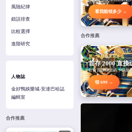
風險紀律
看我能領多少 →
錯誤排查
比較選擇
合作推薦
進階研究
第一筆就多三成本金
首存 2000 直接送
新會員限定加碼，碼量
人物誌
領 699 →
金好鴨娛樂城-安達巴哈誌
編輯室
合作推薦