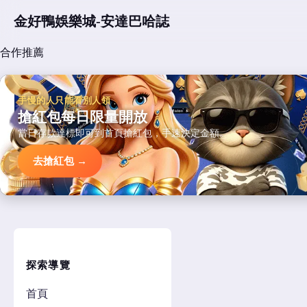
金好鴨娛樂城-安達巴哈誌
合作推薦
手慢的人只能看別人領
搶紅包每日限量開放
當日存款達標即可到首頁搶紅包，手速決定金額。
去搶紅包 →
探索導覽
首頁