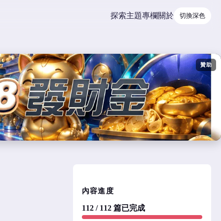
探索
主題
專欄
關於
切換深色
贊助
內容進度
112 / 112 篇已完成