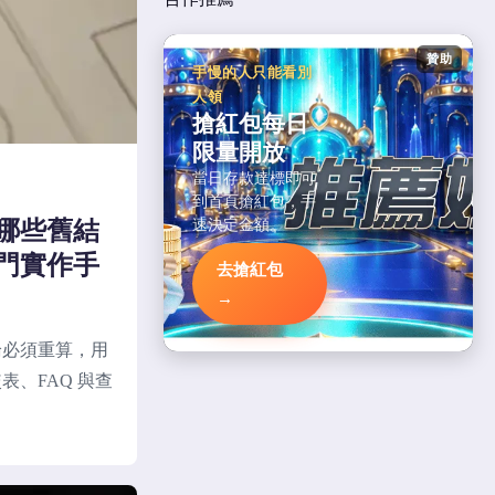
贊助
手慢的人只能看別
人領
搶紅包每日
限量開放
當日存款達標即可
到首頁搶紅包，手
速決定金額。
哪些舊結
門實作手
去搶紅包
→
論必須重算，用
、FAQ 與查