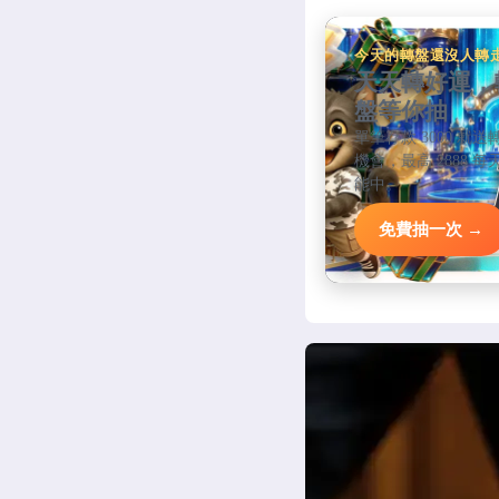
今天的轉盤還沒人轉
天天轉好運，
盤等你抽
單筆存款 3000 就送
機會，最高 2888 每
能中。
免費抽一次 →