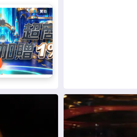
贊助
走
轉
轉盤
天都