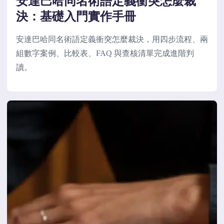
安達巴哈同名術語定義衝突怎麼裁
決：基礎入門實作手冊
安達巴哈同名術語定義衝突怎麼裁決，用四步流程、兩
組數字案例、比較表、FAQ 與查核清單完成進階判
讀。