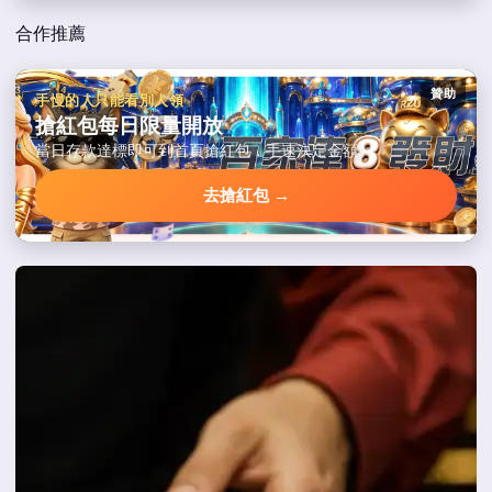
合作推薦
贊助
手慢的人只能看別人領
搶紅包每日限量開放
當日存款達標即可到首頁搶紅包，手速決定金額。
去搶紅包 →