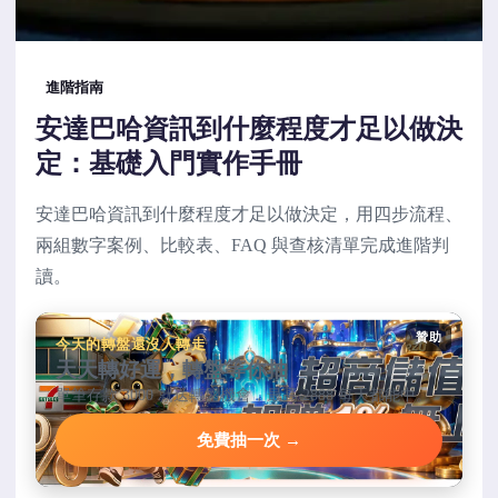
進階指南
安達巴哈資訊到什麼程度才足以做決
定：基礎入門實作手冊
安達巴哈資訊到什麼程度才足以做決定，用四步流程、
兩組數字案例、比較表、FAQ 與查核清單完成進階判
讀。
贊助
今天的轉盤還沒人轉走
天天轉好運，轉盤等你抽
單筆存款 3000 就送轉盤機會，最高 2888 每天都能中。
免費抽一次 →