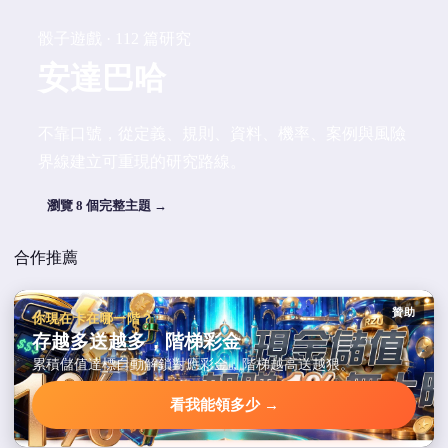
骰子遊戲 · 112 篇研究
安達巴哈
不靠口號，從定義、規則、資料、機率、案例與風險
界線建立可重現的研究路線。
瀏覽 8 個完整主題 →
合作推薦
贊助
你現在卡在哪一階？
存越多送越多，階梯彩金
累積儲值達標自動解鎖對應彩金，階梯越高送越狠。
看我能領多少 →