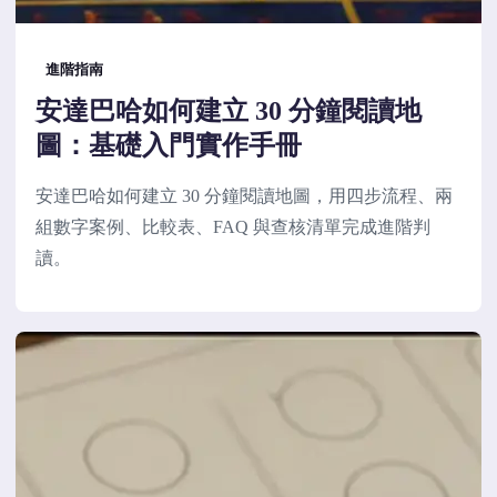
進階指南
安達巴哈如何建立 30 分鐘閱讀地
圖：基礎入門實作手冊
安達巴哈如何建立 30 分鐘閱讀地圖，用四步流程、兩
組數字案例、比較表、FAQ 與查核清單完成進階判
讀。