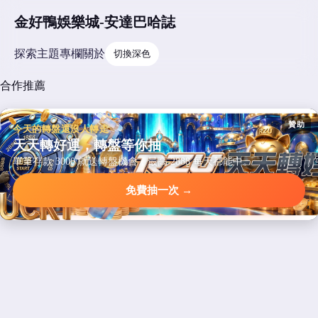
金好鴨娛樂城-安達巴哈誌
探索
主題
專欄
關於
切換深色
合作推薦
贊助
今天的轉盤還沒人轉走
天天轉好運，轉盤等你抽
單筆存款 3000 就送轉盤機會，最高 2888 每天都能中。
免費抽一次 →