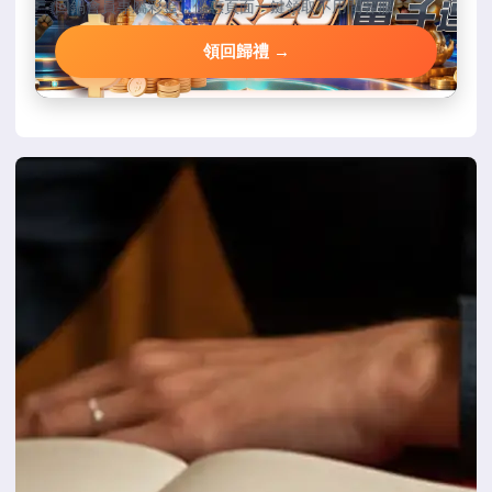
回鍋會員專屬彩金，優惠頁面一鍵領取不用問客服。
領回歸禮 →