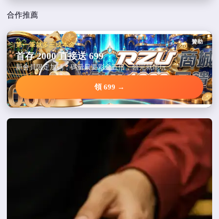
合作推薦
贊助
第一筆就多三成本金
首存 2000 直接送 699
新會員限定加碼，碼量只要彩金五倍，領完就能玩。
領 699 →