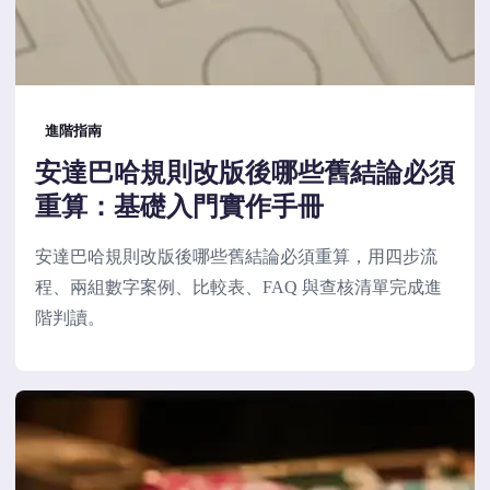
進階指南
安達巴哈規則改版後哪些舊結論必須
重算：基礎入門實作手冊
安達巴哈規則改版後哪些舊結論必須重算，用四步流
程、兩組數字案例、比較表、FAQ 與查核清單完成進
階判讀。