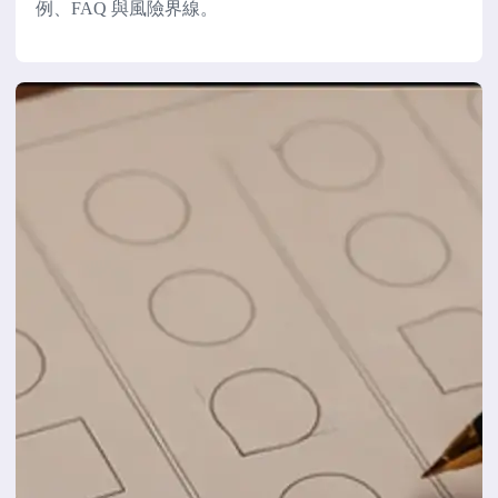
例、FAQ 與風險界線。