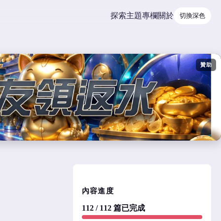
探索
主題
專欄
關於
切換深色
贊助
內容進度
112 / 112 篇已完成