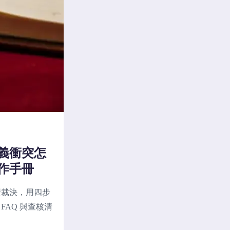
義衝突怎
作手冊
麼裁決，用四步
AQ 與查核清