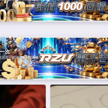
的
一次
惠頁面一鍵領取不用問客服。