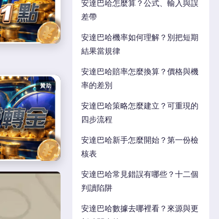
安達巴哈怎麼算？公式、輸入與誤
差帶
安達巴哈機率如何理解？別把短期
結果當規律
安達巴哈賠率怎麼換算？價格與機
率的差別
贊助
安達巴哈策略怎麼建立？可重現的
四步流程
安達巴哈新手怎麼開始？第一份檢
核表
安達巴哈常見錯誤有哪些？十二個
判讀陷阱
安達巴哈數據去哪裡看？來源與更