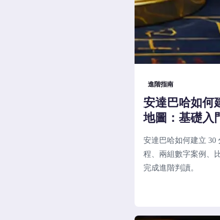
進階指南
安達巴哈如何建
地圖：基礎入
安達巴哈如何建立 3
程、兩組數字案例、比
完成進階判讀。