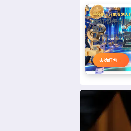
手慢的人只能看別人
搶紅包每日限
開放
當日存款達標即可到
頁搶紅包，手速決定
額。
去搶紅包 →