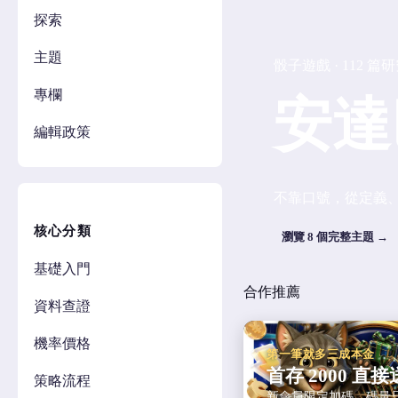
探索
主題
骰子遊戲 · 112 篇
專欄
安達
編輯政策
不靠口號，從定義
核心分類
瀏覽 8 個完整主題 →
基礎入門
合作推薦
資料查證
機率價格
第一筆就多三成本金
首存 2000 直接送
策略流程
新會員限定加碼，碼量