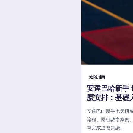
進階指南
安達巴哈新手
麼安排：基礎
安達巴哈新手七天研
流程、兩組數字案例、
單完成進階判讀。