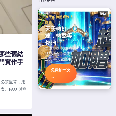
贊助
今天的轉盤還沒人
轉走
天天轉好
運，轉盤等
你抽
單筆存款 3000 就送
哪些舊結
轉盤機會，最高
2888 每天都能中。
門實作手
免費抽一次
→
論必須重算，用
、FAQ 與查