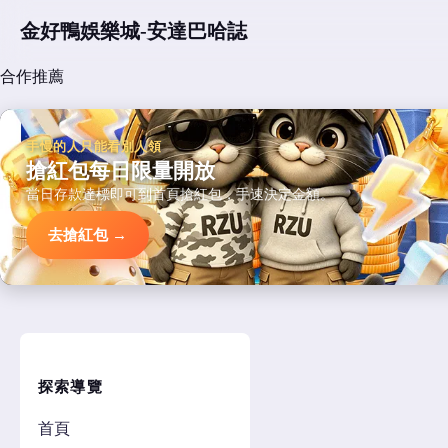
金好鴨娛樂城-安達巴哈誌
合作推薦
手慢的人只能看別人領
搶紅包每日限量開放
當日存款達標即可到首頁搶紅包，手速決定金額。
去搶紅包 →
探索導覽
首頁