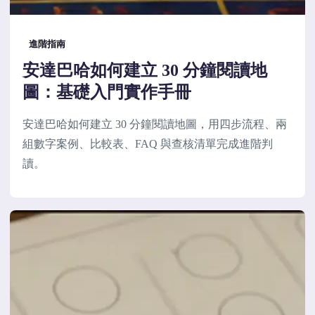
進階指南
安達巴哈如何建立 30 分鐘閱讀地
圖：基礎入門實作手冊
安達巴哈如何建立 30 分鐘閱讀地圖，用四步流程、兩
組數字案例、比較表、FAQ 與查核清單完成進階判
讀。