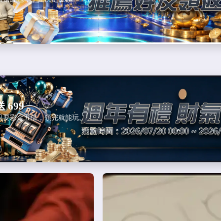
 699
只要彩金五倍，領完就能玩。