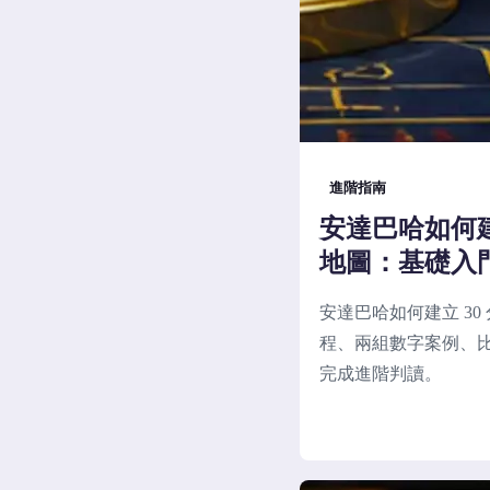
進階指南
安達巴哈如何建
地圖：基礎入
安達巴哈如何建立 3
程、兩組數字案例、比
完成進階判讀。