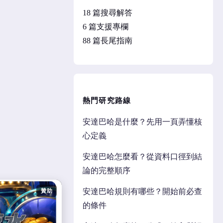
18 篇搜尋解答
6 篇支援專欄
88 篇長尾指南
熱門研究路線
安達巴哈是什麼？先用一頁弄懂核
心定義
安達巴哈怎麼看？從資料口徑到結
論的完整順序
安達巴哈規則有哪些？開始前必查
贊助
的條件