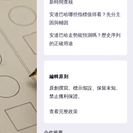
新時間查核
安達巴哈哪些指標值得看？先分主
因與輔因
安達巴哈走勢能預測嗎？歷史序列
的正確用途
編輯原則
原創撰寫、標示假設、保留未知、
禁止獲利保證。
查看完整政策
合作推薦