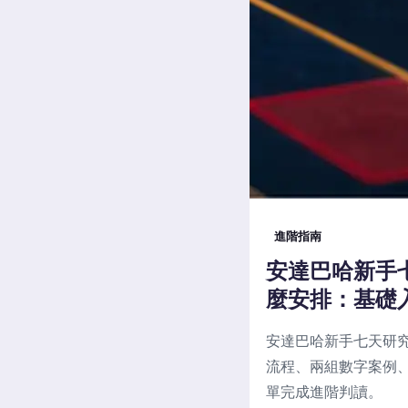
進階指南
安達巴哈新手
麼安排：基礎
安達巴哈新手七天研
流程、兩組數字案例、
單完成進階判讀。