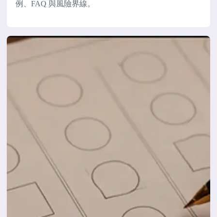
例、FAQ 與風險界線。