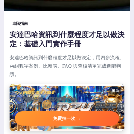
進階指南
安達巴哈資訊到什麼程度才足以做決
定：基礎入門實作手冊
安達巴哈資訊到什麼程度才足以做決定，用四步流程、
兩組數字案例、比較表、FAQ 與查核清單完成進階判
讀。
贊助
今天的轉盤還沒人轉走
天天轉好運，轉盤等你抽
單筆存款 3000 就送轉盤機會，最高 2888 每天都能中。
免費抽一次 →