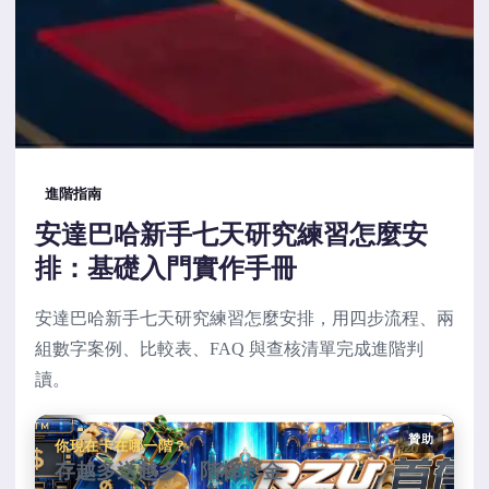
進階指南
安達巴哈新手七天研究練習怎麼安
排：基礎入門實作手冊
安達巴哈新手七天研究練習怎麼安排，用四步流程、兩
組數字案例、比較表、FAQ 與查核清單完成進階判
讀。
贊助
你現在卡在哪一階？
存越多送越多，階梯彩金