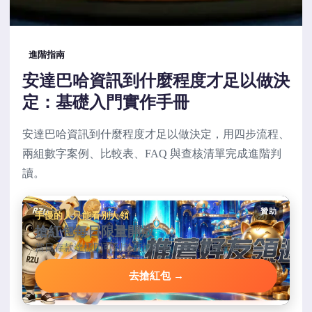
進階指南
安達巴哈資訊到什麼程度才足以做決
定：基礎入門實作手冊
安達巴哈資訊到什麼程度才足以做決定，用四步流程、
兩組數字案例、比較表、FAQ 與查核清單完成進階判
讀。
贊助
手慢的人只能看別人領
搶紅包每日限量開放
當日存款達標即可到首頁搶紅包，手速決定金額。
去搶紅包 →