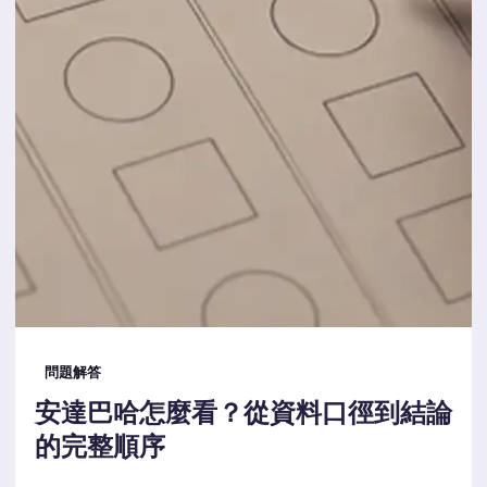
問題解答
安達巴哈怎麼看？從資料口徑到結論
的完整順序