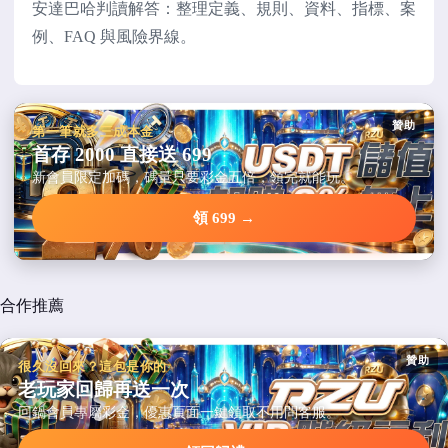
安達巴哈判讀解答：整理定義、規則、資料、指標、案
例、FAQ 與風險界線。
贊助
第一筆就多三成本金
首存 2000 直接送 699
新會員限定加碼，碼量只要彩金五倍，領完就能玩。
領 699 →
合作推薦
贊助
很久沒回來？這包是你的
老玩家回歸再送一次
回鍋會員專屬彩金，優惠頁面一鍵領取不用問客服。