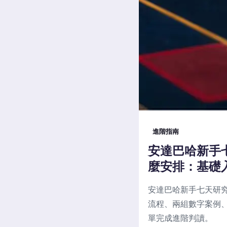
進階指南
安達巴哈新手
麼安排：基礎
安達巴哈新手七天研
流程、兩組數字案例、
單完成進階判讀。