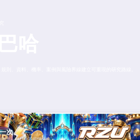
研究
巴哈
、規則、資料、機率、案例與風險界線建立可重現的研究路線。
的
一次
惠頁面一鍵領取不用問客服。