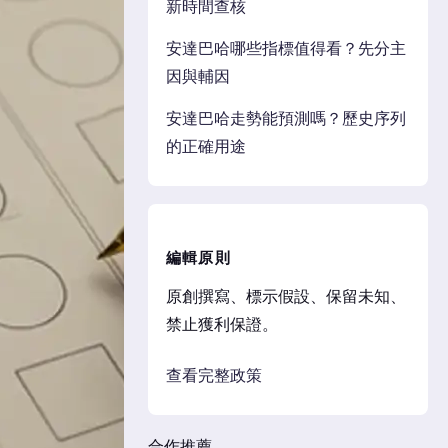
新時間查核
安達巴哈哪些指標值得看？先分主
因與輔因
安達巴哈走勢能預測嗎？歷史序列
的正確用途
編輯原則
原創撰寫、標示假設、保留未知、
禁止獲利保證。
查看完整政策
合作推薦