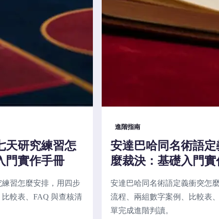
進階指南
七天研究練習怎
安達巴哈同名術語定
入門實作手冊
麼裁決：基礎入門實
究練習怎麼安排，用四步
安達巴哈同名術語定義衝突怎
比較表、FAQ 與查核清
流程、兩組數字案例、比較表、F
單完成進階判讀。