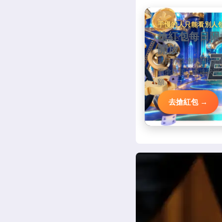
手慢的人只能看別人
搶紅包每日限
開放
當日存款達標即可到
頁搶紅包，手速決定
額。
去搶紅包 →