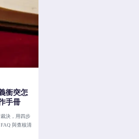
義衝突怎
作手冊
麼裁決，用四步
AQ 與查核清