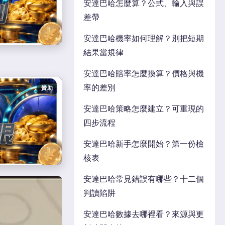
安達巴哈怎麼算？公式、輸入與誤
差帶
安達巴哈機率如何理解？別把短期
結果當規律
安達巴哈賠率怎麼換算？價格與機
率的差別
贊助
安達巴哈策略怎麼建立？可重現的
四步流程
安達巴哈新手怎麼開始？第一份檢
核表
安達巴哈常見錯誤有哪些？十二個
判讀陷阱
安達巴哈數據去哪裡看？來源與更