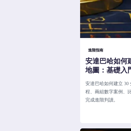
進階指南
安達巴哈如何建
地圖：基礎入
安達巴哈如何建立 3
程、兩組數字案例、比
完成進階判讀。