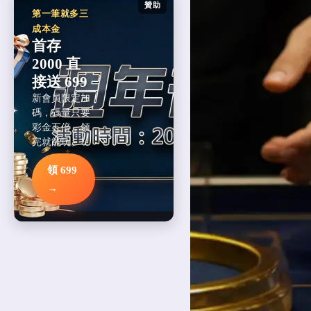
贊助
第一筆就多三
成本金
首存
2000 直
接送 699
新會員限定加
碼，碼量只要
彩金五倍，領
完就能玩。
領 699
→