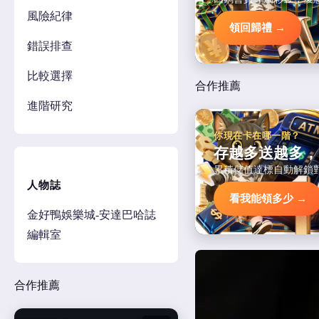
風險紀律
領回歸禮 →
錯誤排查
比較選擇
合作推薦
進階研究
你現在卡在哪一階？
存越多送越多，
累積儲值達標自動解鎖
人物誌
看我能領多少 →
金好鴨娛樂城-安達巴哈誌
編輯室
合作推薦