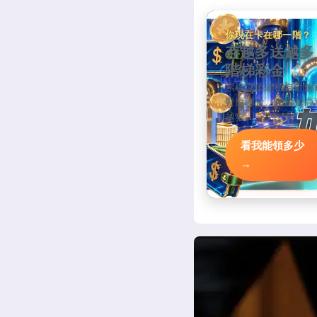
你現在卡在哪一階？
存越多送越多
階梯彩金
累積儲值達標自動解
對應彩金，階梯越高
越狠。
看我能領多少
→