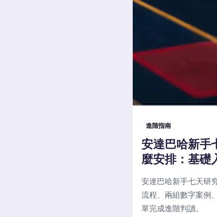
進階指南
安達巴哈新手
麼安排：基礎
安達巴哈新手七天研
流程、兩組數字案例、
單完成進階判讀。