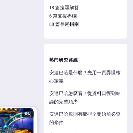
18 篇搜尋解答
6 篇支援專欄
88 篇長尾指南
熱門研究路線
安達巴哈是什麼？先用一頁弄懂核
心定義
安達巴哈怎麼看？從資料口徑到結
論的完整順序
安達巴哈規則有哪些？開始前必查
贊助
的條件