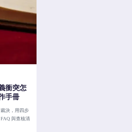
義衝突怎
作手冊
麼裁決，用四步
AQ 與查核清