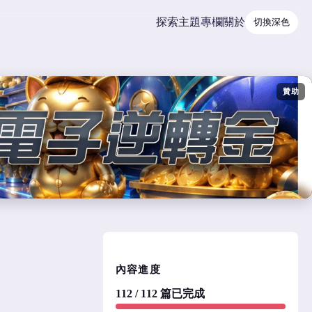
探索
主題
專欄
關於
切換深色
贊助
內容進度
112 / 112 篇已完成