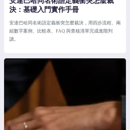
安達巴哈同名術語定義衝突怎麼裁
決：基礎入門實作手冊
安達巴哈同名術語定義衝突怎麼裁決，用四步流程、兩
組數字案例、比較表、FAQ 與查核清單完成進階判
讀。