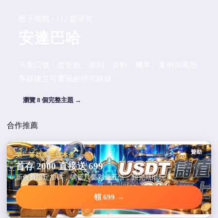
骰子遊戲 · 112 篇研究
安達巴哈
不靠口號，從定義、規則、資料、機率、案例與風險
界線建立可重現的研究路線。
瀏覽 8 個完整主題 →
合作推薦
贊助
第一筆就多三成本金
首存 2000 直接送 699
新會員限定加碼，碼量只要彩金五倍，領完就能玩。
領 699 →