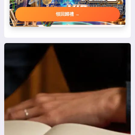
回鍋會員專屬彩金，優惠頁面一鍵領取不用問客服。
領回歸禮 →