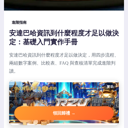
進階指南
安達巴哈資訊到什麼程度才足以做決
定：基礎入門實作手冊
安達巴哈資訊到什麼程度才足以做決定，用四步流程、
兩組數字案例、比較表、FAQ 與查核清單完成進階判
讀。
贊助
很久沒回來？這包是你的
老玩家回歸再送一次
回鍋會員專屬彩金，優惠頁面一鍵領取不用問客服。
領回歸禮 →