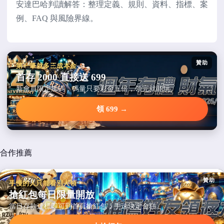
安達巴哈判讀解答：整理定義、規則、資料、指標、案
例、FAQ 與風險界線。
贊助
第一筆就多三成本金
首存 2000 直接送 699
新會員限定加碼，碼量只要彩金五倍，領完就能玩。
領 699 →
合作推薦
贊助
手慢的人只能看別人領
搶紅包每日限量開放
當日存款達標即可到首頁搶紅包，手速決定金額。