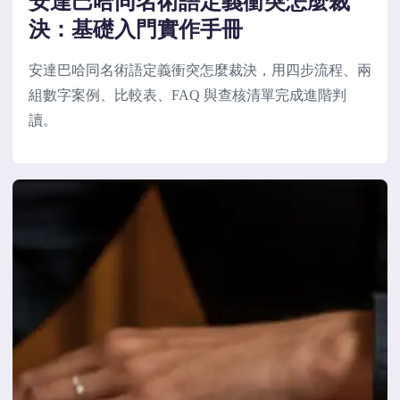
安達巴哈同名術語定義衝突怎麼裁
決：基礎入門實作手冊
安達巴哈同名術語定義衝突怎麼裁決，用四步流程、兩
組數字案例、比較表、FAQ 與查核清單完成進階判
讀。