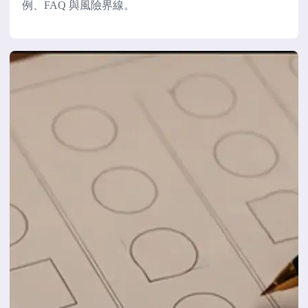
例、FAQ 與風險界線。