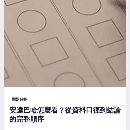
問題解答
安達巴哈怎麼看？從資料口徑到結論
的完整順序