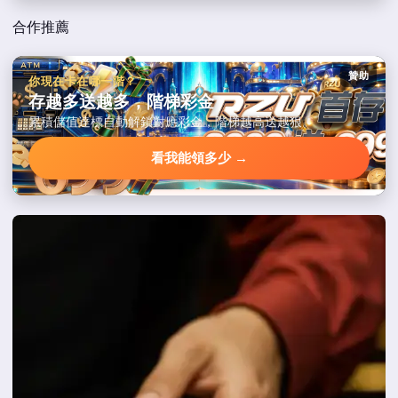
合作推薦
贊助
你現在卡在哪一階？
存越多送越多，階梯彩金
累積儲值達標自動解鎖對應彩金，階梯越高送越狠。
看我能領多少 →