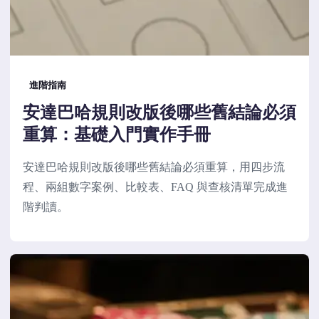
進階指南
安達巴哈規則改版後哪些舊結論必須
重算：基礎入門實作手冊
安達巴哈規則改版後哪些舊結論必須重算，用四步流
程、兩組數字案例、比較表、FAQ 與查核清單完成進
階判讀。