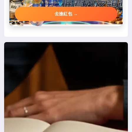
當日存款達標即可到首頁搶紅包，手速決定金額。
去搶紅包 →