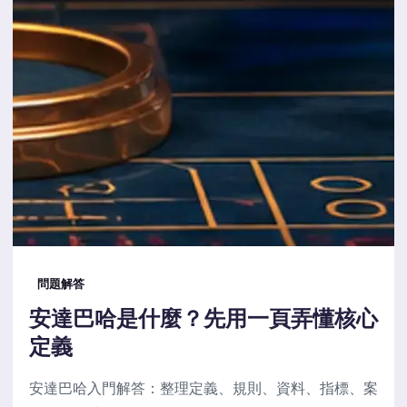
問題解答
安達巴哈是什麼？先用一頁弄懂核心
定義
安達巴哈入門解答：整理定義、規則、資料、指標、案