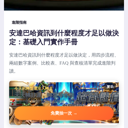
進階指南
安達巴哈資訊到什麼程度才足以做決
定：基礎入門實作手冊
安達巴哈資訊到什麼程度才足以做決定，用四步流程、
兩組數字案例、比較表、FAQ 與查核清單完成進階判
讀。
贊助
今天的轉盤還沒人轉走
天天轉好運，轉盤等你抽
單筆存款 3000 就送轉盤機會，最高 2888 每天都能中。
免費抽一次 →