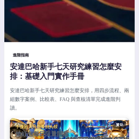
進階指南
安達巴哈新手七天研究練習怎麼安
排：基礎入門實作手冊
安達巴哈新手七天研究練習怎麼安排，用四步流程、兩
組數字案例、比較表、FAQ 與查核清單完成進階判
讀。
贊助
手慢的人只能看別人領
搶紅包每日限量開放