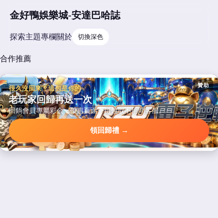
金好鴨娛樂城-安達巴哈誌
探索
主題
專欄
關於
切換深色
合作推薦
贊助
很久沒回來？這包是你的
老玩家回歸再送一次
回鍋會員專屬彩金，優惠頁面一鍵領取不用問客服。
領回歸禮 →