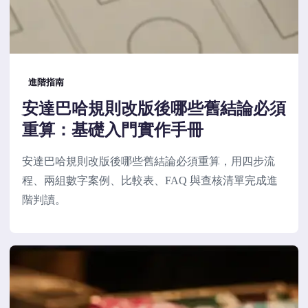
進階指南
安達巴哈規則改版後哪些舊結論必須
重算：基礎入門實作手冊
安達巴哈規則改版後哪些舊結論必須重算，用四步流
程、兩組數字案例、比較表、FAQ 與查核清單完成進
階判讀。