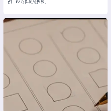
例、FAQ 與風險界線。