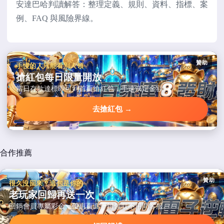
安達巴哈判讀解答：整理定義、規則、資料、指標、案
例、FAQ 與風險界線。
贊助
手慢的人只能看別人領
搶紅包每日限量開放
當日存款達標即可到首頁搶紅包，手速決定金額。
去搶紅包 →
合作推薦
贊助
很久沒回來？這包是你的
老玩家回歸再送一次
回鍋會員專屬彩金，優惠頁面一鍵領取不用問客服。