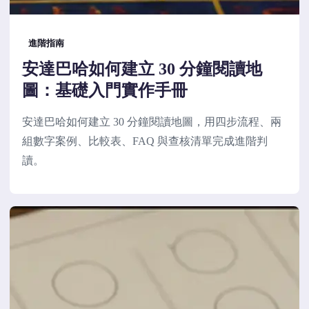
進階指南
安達巴哈如何建立 30 分鐘閱讀地
圖：基礎入門實作手冊
安達巴哈如何建立 30 分鐘閱讀地圖，用四步流程、兩
組數字案例、比較表、FAQ 與查核清單完成進階判
讀。