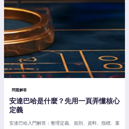
問題解答
安達巴哈是什麼？先用一頁弄懂核心
定義
安達巴哈入門解答：整理定義、規則、資料、指標、案