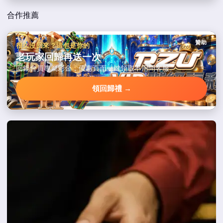
合作推薦
贊助
很久沒回來？這包是你的
老玩家回歸再送一次
回鍋會員專屬彩金，優惠頁面一鍵領取不用問客服。
領回歸禮 →