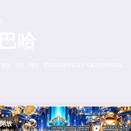
研究
巴哈
、規則、資料、機率、案例與風險界線建立可重現的研究路線。
開放
頁搶紅包，手速決定金額。