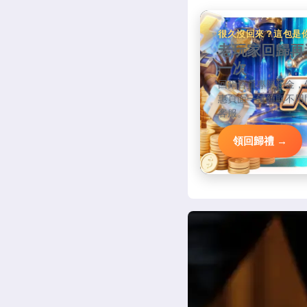
很久沒回來？這包是
老玩家回歸再
一次
回鍋會員專屬彩金，
惠頁面一鍵領取不用
客服。
領回歸禮 →