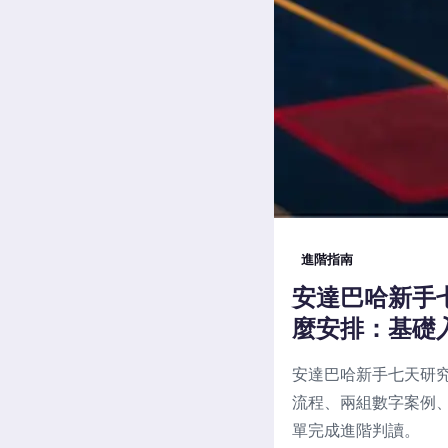
進階指南
安達巴哈新手
麼安排：基礎
安達巴哈新手七天研
流程、兩組數字案例、
單完成進階判讀。