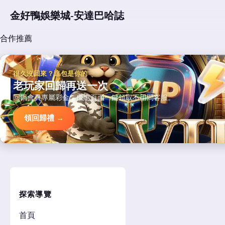
金好鴨娛樂城-安達巴哈誌
合作推薦
很久沒回來？這包是你的
老玩家回歸再送一次
回鍋會員專屬彩金，優惠頁面一鍵領取不用問客服。
領回歸禮 →
探索導覽
首頁