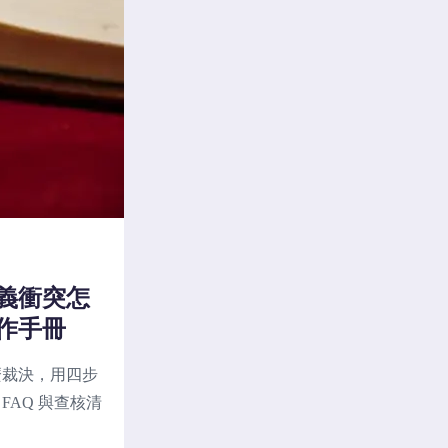
義衝突怎
作手冊
麼裁決，用四步
AQ 與查核清