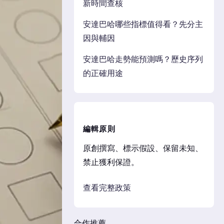
新時間查核
安達巴哈哪些指標值得看？先分主
因與輔因
安達巴哈走勢能預測嗎？歷史序列
的正確用途
編輯原則
原創撰寫、標示假設、保留未知、
禁止獲利保證。
查看完整政策
合作推薦