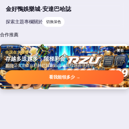
金好鴨娛樂城-安達巴哈誌
探索
主題
專欄
關於
切換深色
合作推薦
贊助
你現在卡在哪一階？
存越多送越多，階梯彩金
累積儲值達標自動解鎖對應彩金，階梯越高送越狠。
看我能領多少 →