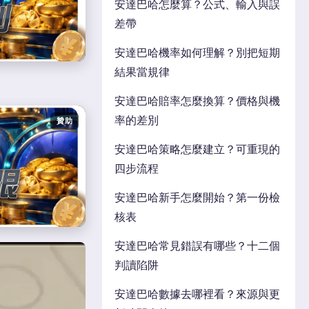
安達巴哈怎麼算？公式、輸入與誤
差帶
安達巴哈機率如何理解？別把短期
結果當規律
安達巴哈賠率怎麼換算？價格與機
率的差別
贊助
安達巴哈策略怎麼建立？可重現的
四步流程
安達巴哈新手怎麼開始？第一份檢
核表
安達巴哈常見錯誤有哪些？十二個
判讀陷阱
安達巴哈數據去哪裡看？來源與更