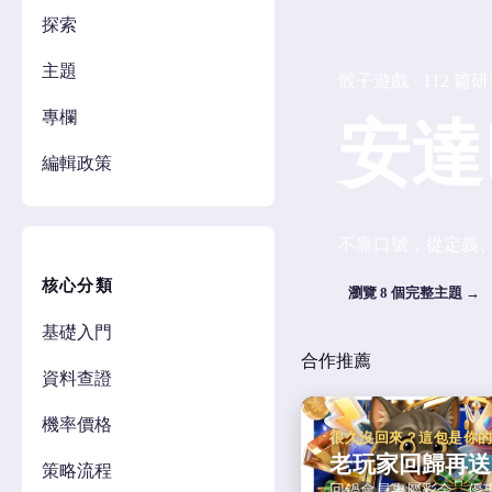
探索
主題
骰子遊戲 · 112 篇
專欄
安達
編輯政策
不靠口號，從定義
核心分類
瀏覽 8 個完整主題 →
基礎入門
合作推薦
資料查證
機率價格
很久沒回來？這包是你
老玩家回歸再送
策略流程
回鍋會員專屬彩金，優