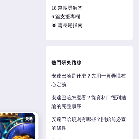
18 篇搜尋解答
6 篇支援專欄
88 篇長尾指南
熱門研究路線
安達巴哈是什麼？先用一頁弄懂核
心定義
安達巴哈怎麼看？從資料口徑到結
論的完整順序
安達巴哈規則有哪些？開始前必查
贊助
的條件