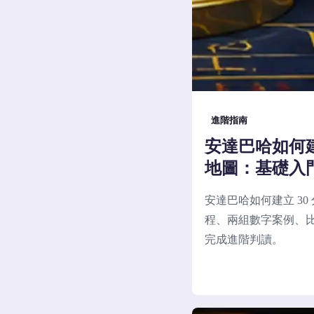
進階指南
安達巴哈如何建
地圖：基礎入
安達巴哈如何建立 3
程、兩組數字案例、比
完成進階判讀。