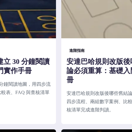
進階指南
立 30 分鐘閱讀
安達巴哈規則改版後
門實作手冊
論必須重算：基礎入
冊
0 分鐘閱讀地圖，用四步流
較表、FAQ 與查核清單
安達巴哈規則改版後哪些舊結
四步流程、兩組數字案例、比較表
核清單完成進階判讀。