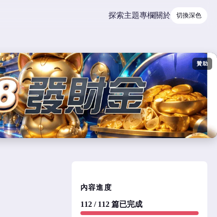
探索
主題
專欄
關於
切換深色
贊助
內容進度
112 / 112 篇已完成