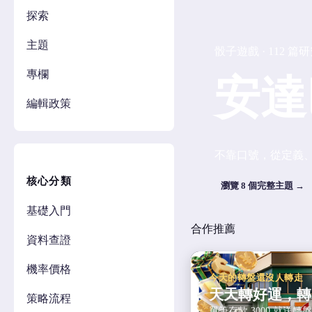
探索
主題
骰子遊戲 · 112 篇
專欄
安達
編輯政策
不靠口號，從定義
核心分類
瀏覽 8 個完整主題 →
基礎入門
合作推薦
資料查證
機率價格
今天的轉盤還沒人轉走
天天轉好運，轉
策略流程
單筆存款 3000 就送轉