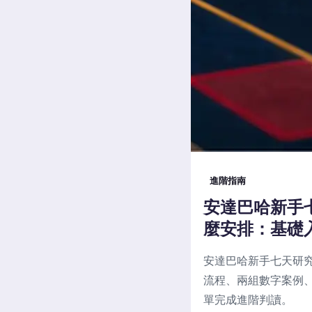
進階指南
安達巴哈新手
麼安排：基礎
安達巴哈新手七天研
流程、兩組數字案例、
單完成進階判讀。