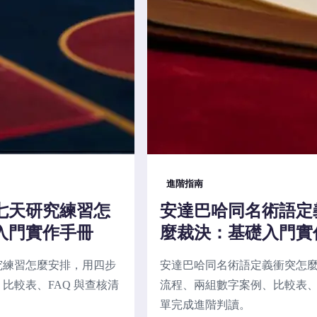
進階指南
七天研究練習怎
安達巴哈同名術語定
入門實作手冊
麼裁決：基礎入門實
究練習怎麼安排，用四步
安達巴哈同名術語定義衝突怎
比較表、FAQ 與查核清
流程、兩組數字案例、比較表、F
單完成進階判讀。