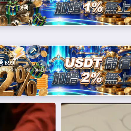
 699
只要彩金五倍，領完就能玩。