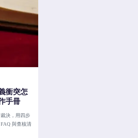
義衝突怎
作手冊
麼裁決，用四步
AQ 與查核清