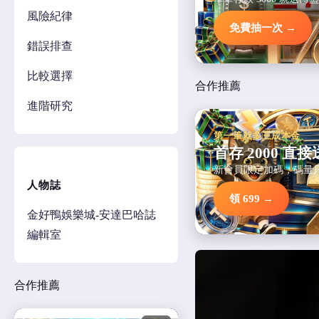
風險紀律
免費抽一次 →
錯誤排查
比較選擇
合作推薦
進階研究
第一筆就多三成本金
首存 2000 直接送
新會員限定加碼，碼量
人物誌
領 699 →
金好鴨娛樂城-安達巴哈誌
編輯室
合作推薦