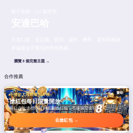
骰子遊戲 · 112 篇研究
安達巴哈
不靠口號，從定義、規則、資料、機率、案例與風險
界線建立可重現的研究路線。
瀏覽 8 個完整主題 →
合作推薦
贊助
手慢的人只能看別人領
搶紅包每日限量開放
當日存款達標即可到首頁搶紅包，手速決定金額。
去搶紅包 →