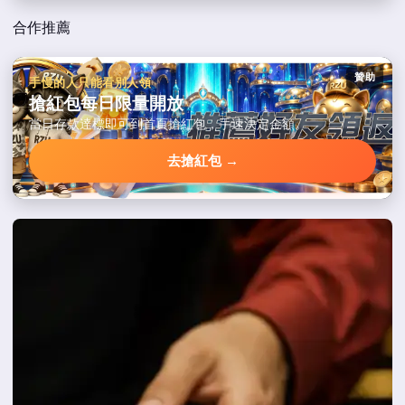
合作推薦
贊助
手慢的人只能看別人領
搶紅包每日限量開放
當日存款達標即可到首頁搶紅包，手速決定金額。
去搶紅包 →