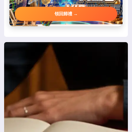
回鍋會員專屬彩金，優惠頁面一鍵領取不用問客服。
領回歸禮 →