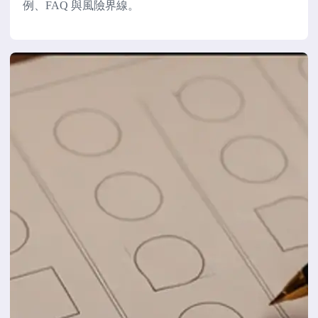
例、FAQ 與風險界線。