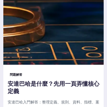
問題解答
安達巴哈是什麼？先用一頁弄懂核心
定義
安達巴哈入門解答：整理定義、規則、資料、指標、案