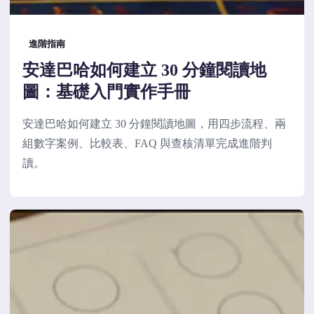
進階指南
安達巴哈如何建立 30 分鐘閱讀地
圖：基礎入門實作手冊
安達巴哈如何建立 30 分鐘閱讀地圖，用四步流程、兩
組數字案例、比較表、FAQ 與查核清單完成進階判
讀。