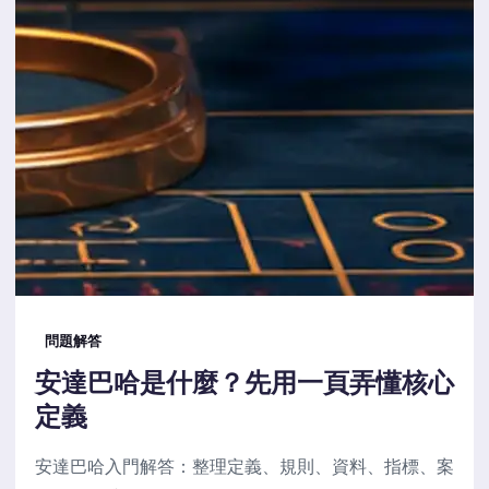
問題解答
安達巴哈是什麼？先用一頁弄懂核心
定義
安達巴哈入門解答：整理定義、規則、資料、指標、案