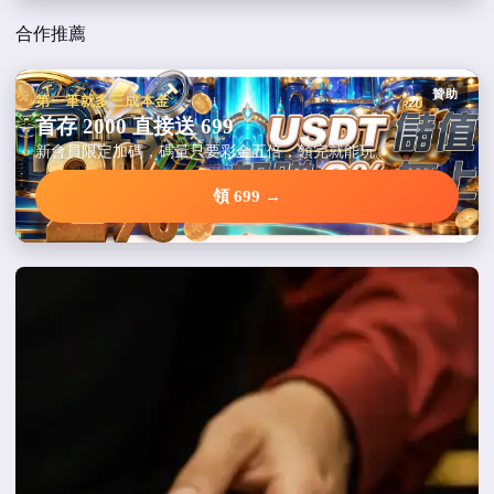
合作推薦
贊助
第一筆就多三成本金
首存 2000 直接送 699
新會員限定加碼，碼量只要彩金五倍，領完就能玩。
領 699 →