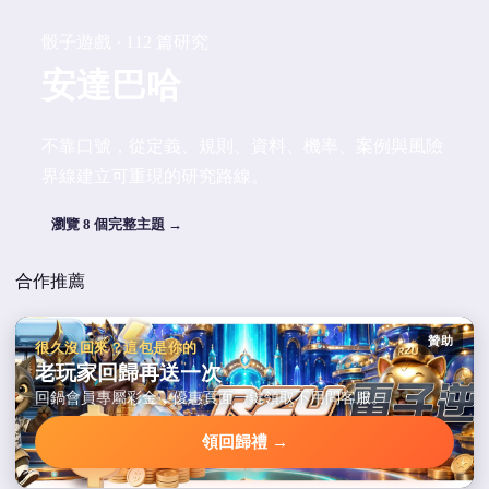
骰子遊戲 · 112 篇研究
安達巴哈
不靠口號，從定義、規則、資料、機率、案例與風險
界線建立可重現的研究路線。
瀏覽 8 個完整主題 →
合作推薦
贊助
很久沒回來？這包是你的
老玩家回歸再送一次
回鍋會員專屬彩金，優惠頁面一鍵領取不用問客服。
領回歸禮 →