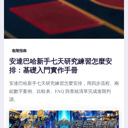
進階指南
安達巴哈新手七天研究練習怎麼安
排：基礎入門實作手冊
安達巴哈新手七天研究練習怎麼安排，用四步流程、兩
組數字案例、比較表、FAQ 與查核清單完成進階判
讀。
贊助
你現在卡在哪一階？
存越多送越多，階梯彩金