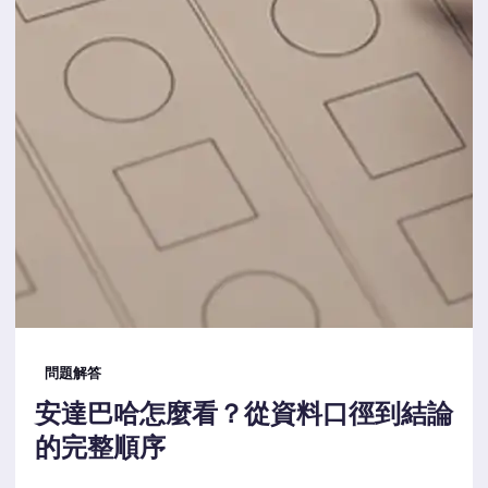
問題解答
安達巴哈怎麼看？從資料口徑到結論
的完整順序