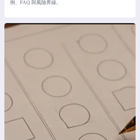
例、FAQ 與風險界線。