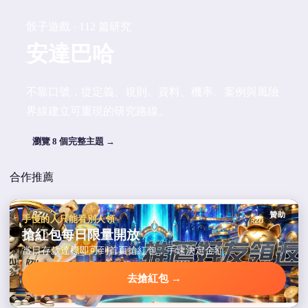
骰子遊戲 · 112 篇研究
安達巴哈
不靠口號，從定義、規則、資料、機率、案例與風險
界線建立可重現的研究路線。
瀏覽 8 個完整主題 →
合作推薦
贊助
手慢的人只能看別人領
搶紅包每日限量開放
當日存款達標即可到首頁搶紅包，手速決定金額。
去搶紅包 →