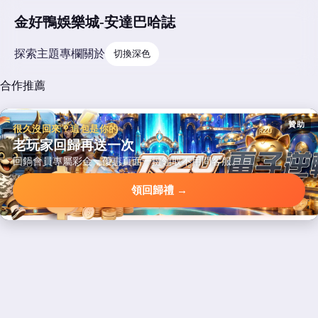
金好鴨娛樂城-安達巴哈誌
探索
主題
專欄
關於
切換深色
合作推薦
贊助
很久沒回來？這包是你的
老玩家回歸再送一次
回鍋會員專屬彩金，優惠頁面一鍵領取不用問客服。
領回歸禮 →