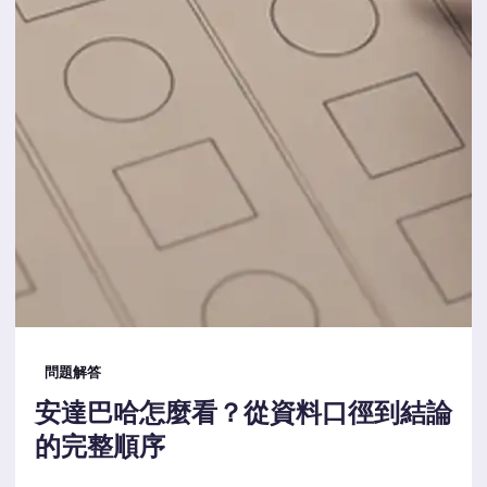
問題解答
安達巴哈怎麼看？從資料口徑到結論
的完整順序