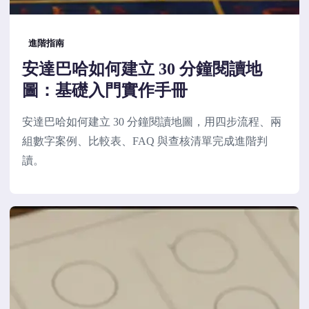
進階指南
安達巴哈如何建立 30 分鐘閱讀地
圖：基礎入門實作手冊
安達巴哈如何建立 30 分鐘閱讀地圖，用四步流程、兩
組數字案例、比較表、FAQ 與查核清單完成進階判
讀。