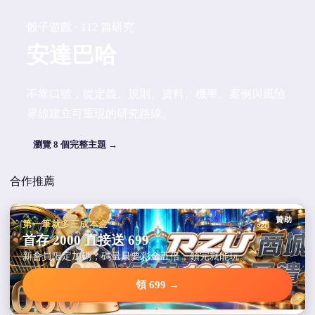
骰子遊戲 · 112 篇研究
安達巴哈
不靠口號，從定義、規則、資料、機率、案例與風險
界線建立可重現的研究路線。
瀏覽 8 個完整主題 →
合作推薦
贊助
第一筆就多三成本金
首存 2000 直接送 699
新會員限定加碼，碼量只要彩金五倍，領完就能玩。
領 699 →