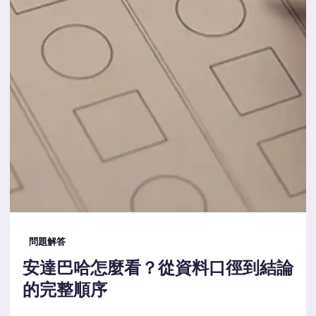
問題解答
安達巴哈怎麼看？從資料口徑到結論
的完整順序