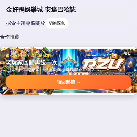
金好鴨娛樂城-安達巴哈誌
探索
主題
專欄
關於
切換深色
合作推薦
贊助
很久沒回來？這包是你的
老玩家回歸再送一次
回鍋會員專屬彩金，優惠頁面一鍵領取不用問客服。
領回歸禮 →