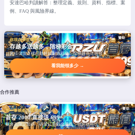
安達巴哈判讀解答：整理定義、規則、資料、指標、案
例、FAQ 與風險界線。
贊助
你現在卡在哪一階？
存越多送越多，階梯彩金
累積儲值達標自動解鎖對應彩金，階梯越高送越狠。
看我能領多少 →
合作推薦
贊助
第一筆就多三成本金
首存 2000 直接送 699
新會員限定加碼，碼量只要彩金五倍，領完就能玩。