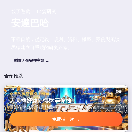
骰子遊戲 · 112 篇研究
安達巴哈
不靠口號，從定義、規則、資料、機率、案例與風險
界線建立可重現的研究路線。
瀏覽 8 個完整主題 →
合作推薦
贊助
今天的轉盤還沒人轉走
天天轉好運，轉盤等你抽
單筆存款 3000 就送轉盤機會，最高 2888 每天都能中。
免費抽一次 →